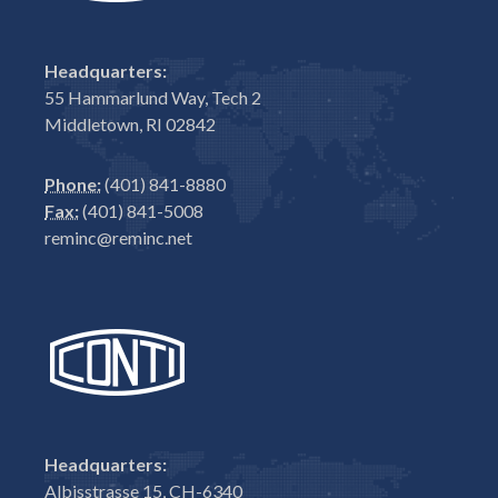
Headquarters:
55 Hammarlund Way, Tech 2
Middletown, RI 02842
Phone:
(401) 841-8880
Fax:
(401) 841-5008
reminc@reminc.net
Headquarters:
Albisstrasse 15, CH-6340