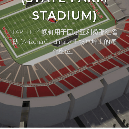
STADIUM)
®
TAPTITE
螺钉用于固定亚利桑那红雀
队 (Arizona Cardinals) 主场草坪上的每
个座位。