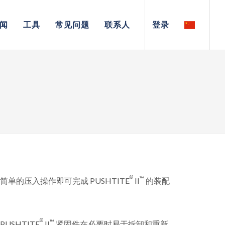
闻
工具
常见问题
联系人
登录
®
™
的压入操作即可完成 PUSHTITE
II
的装配
®
™
SHTITE
II
紧固件在必要时易于拆卸和重新