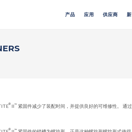
产品
应用
供应商
新
NERS
®
™
ITE
II
紧固件减少了装配时间，并提供良好的可维修性。 通过简单
®
™
ITE
II
紧固件的锁槽为螺旋形，正是这种螺旋形螺纹形式使得 PU