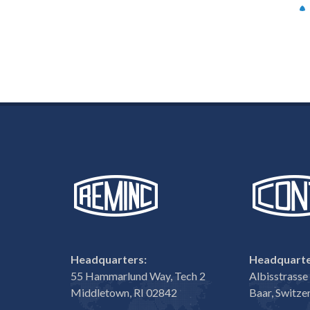
Headquarters:
Headquarte
55 Hammarlund Way, Tech 2
Albisstrass
Middletown, RI 02842
Baar, Switze