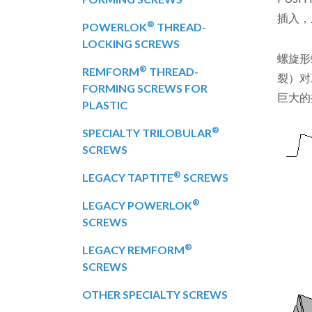
插入，
®
POWERLOK
THREAD-
LOCKING SCREWS
螺旋形
®
REMFORM
THREAD-
裂）对
FORMING SCREWS FOR
巨大的
PLASTIC
®
SPECIALTY TRILOBULAR
SCREWS
®
LEGACY TAPTITE
SCREWS
®
LEGACY POWERLOK
SCREWS
®
LEGACY REMFORM
SCREWS
OTHER SPECIALTY SCREWS