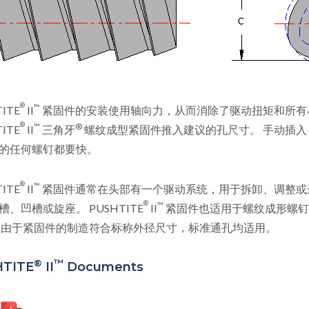
®
™
ITE
II
紧固件的安装使用轴向力，从而消除了驱动扭矩和所有
®
™
®
ITE
II
三角牙
螺纹成型紧固件推入建议的孔尺寸。 手动插
的任何螺钉都要快。
®
™
ITE
II
紧固件通常在头部有一个驱动系统，用于拆卸、调整或
®
™
槽、凹槽或旋座。 PUSHTITE
II
紧固件也适用于螺纹成形螺钉
 由于紧固件的制造符合标称外径尺寸，标准通孔均适用。
®
™
TITE
II
Documents