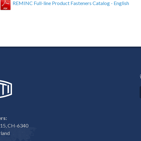
REMINC Full-line Product Fasteners Catalog - English
rs:
e 15, CH-6340
rland