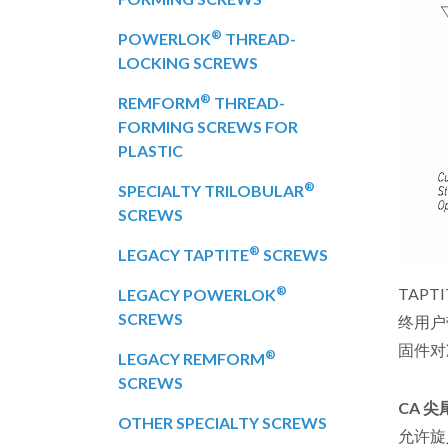
®
POWERLOK
THREAD-
LOCKING SCREWS
®
REMFORM
THREAD-
FORMING SCREWS FOR
PLASTIC
®
SPECIALTY TRILOBULAR
SCREWS
®
LEGACY TAPTITE
SCREWS
®
TAPTI
LEGACY POWERLOK
SCREWS
终用户
固件对
®
LEGACY REMFORM
SCREWS
CA 
OTHER SPECIALTY SCREWS
允许旋