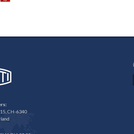
rs:
e 15, CH-6340
rland