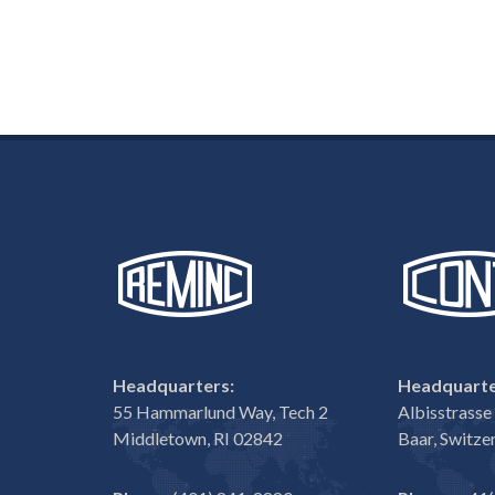
Headquarters:
Headquarte
55 Hammarlund Way, Tech 2
Albisstrass
Middletown, RI 02842
Baar, Switze