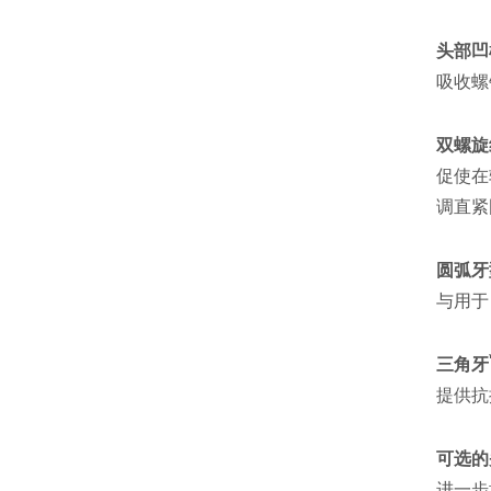
头部凹
吸收螺
双螺旋
促使在
调直紧
圆弧牙
与用于 
三角牙
提供抗
可选的
进一步