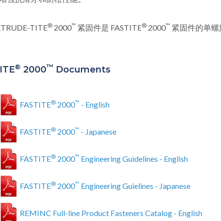
®
™
®
™
XTRUDE-TITE
2000
紧固件是 FASTITE
2000
紧固件的单螺
®
™
ITE
2000
Documents
®
™
FASTITE
2000
- English
®
™
FASTITE
2000
- Japanese
®
™
FASTITE
2000
Engineering Guidelines - English
®
™
FASTITE
2000
Engineering Guielines - Japanese
REMINC Full-line Product Fasteners Catalog - English