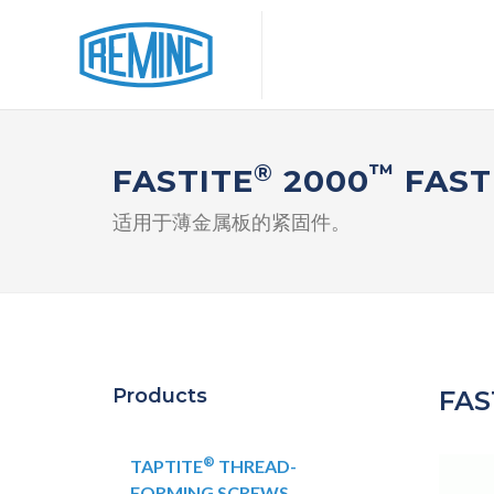
®
™
FASTITE
2000
FAST
适用于薄金属板的紧固件。
Products
FAS
®
TAPTITE
THREAD-
FORMING SCREWS