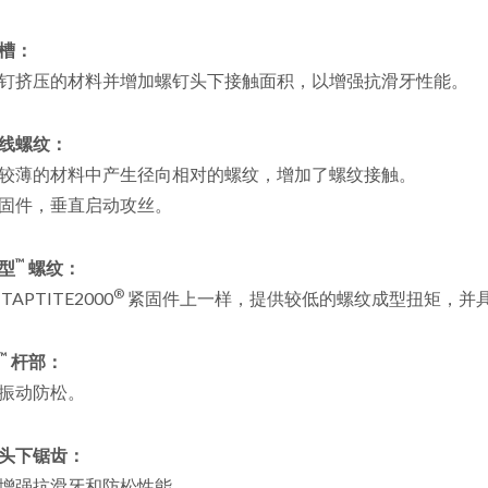
槽：
钉挤压的材料并增加螺钉头下接触面积，以增强抗滑牙性能。
线螺纹：
较薄的材料中产生径向相对的螺纹，增加了螺纹接触。
固件，垂直启动攻丝。
™
型
螺纹：
®
TAPTITE2000
紧固件上一样，提供较低的螺纹成型扭矩，并
™
杆部：
振动防松。
头下锯齿：
增强抗滑牙和防松性能。