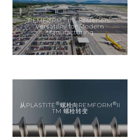
®
™
REMFORM
II
Fasteners:
Versatility for Modern
Manufacturing
®
®
从PLASTITE
螺栓向REMFORM
II
TM 螺栓转变