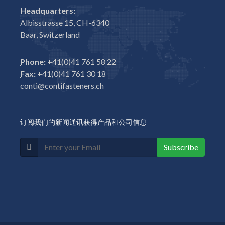
Headquarters:
Albisstrasse 15, CH-6340
Baar, Switzerland
Phone:
+41(0)41 761 58 22
Fax:
+41(0)41 761 30 18
conti@contifasteners.ch
订阅我们的新闻通讯获得产品和公司信息
Subscribe