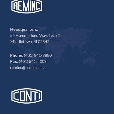
Headquarters:
55 Hammarlund Way, Tech 2
Middletown, RI 02842
Phone:
(401) 841-8880
Fax:
(401) 841-5008
reminc@reminc.net