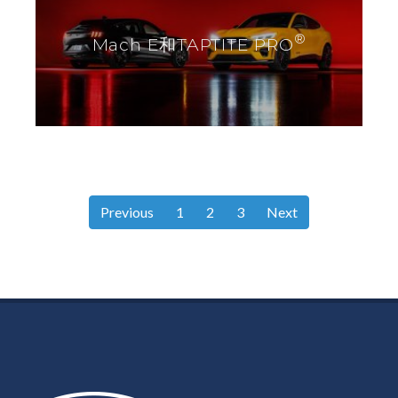
®
Mach E和TAPTITE PRO
Previous
1
2
3
Next