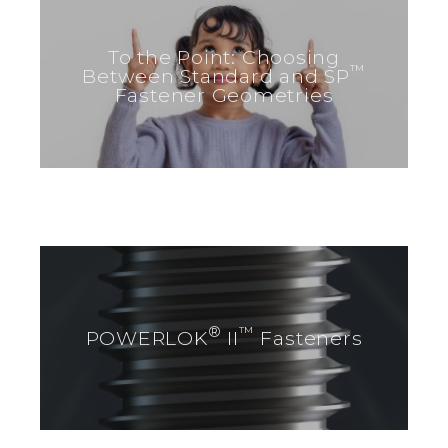
To the Point: Choosing
™
Between Standard and SP
Fastener Geometries
®
™
POWERLOK
II
Fasteners