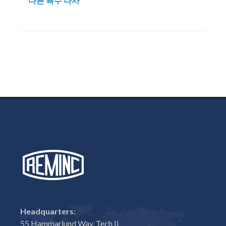
다른 특수 나사
Headquarters:
55 Hammarlund Way, Tech II