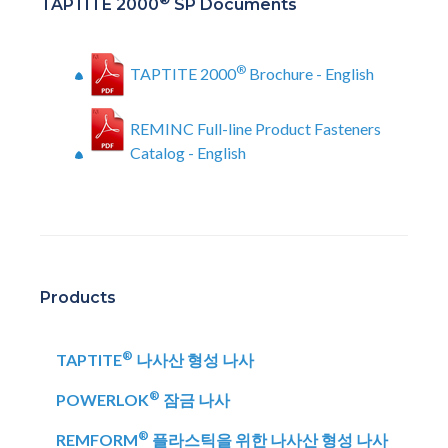
TAPTITE 2000
SP Documents
®
TAPTITE 2000
Brochure - English
REMINC Full-line Product Fasteners
Catalog - English
Products
®
TAPTITE
나사산 형성 나사
®
POWERLOK
잠금 나사
®
REMFORM
플라스틱을 위한 나사산 형성 나사