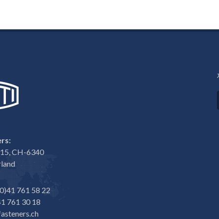
rs:
e 15, CH-6340
rland
0)41 761 58 22
1 761 30 18
asteners.ch