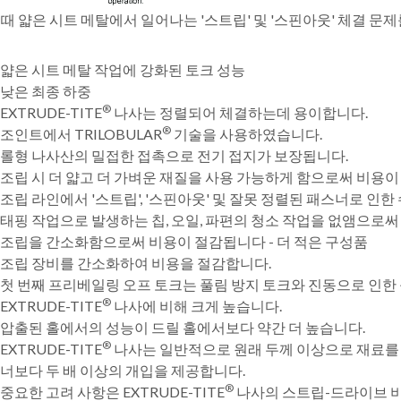
때 얇은 시트 메탈에서 일어나는 '스트립' 및 '스핀아웃' 체결 
얇은 시트 메탈 작업에 강화된 토크 성능
낮은 최종 하중
®
EXTRUDE-TITE
나사는 정렬되어 체결하는데 용이합니다.
®
조인트에서 TRILOBULAR
기술을 사용하였습니다.
롤형 나사산의 밀접한 접촉으로 전기 접지가 보장됩니다.
조립 시 더 얇고 더 가벼운 재질을 사용 가능하게 함으로써 비용이
조립 라인에서 '스트립', '스핀아웃' 및 잘못 정렬된 패스너로 
태핑 작업으로 발생하는 칩, 오일, 파편의 청소 작업을 없앰으로써
조립을 간소화함으로써 비용이 절감됩니다 - 더 적은 구성품
조립 장비를 간소화하여 비용을 절감합니다.
첫 번째 프리베일링 오프 토크는 풀림 방지 토크와 진동으로 인한
®
EXTRUDE-TITE
나사에 비해 크게 높습니다.
압출된 홀에서의 성능이 드릴 홀에서보다 약간 더 높습니다.
®
EXTRUDE-TITE
나사는 일반적으로 원래 두께 이상으로 재료를
너보다 두 배 이상의 개입을 제공합니다.
®
중요한 고려 사항은 EXTRUDE-TITE
나사의 스트립-드라이브 비