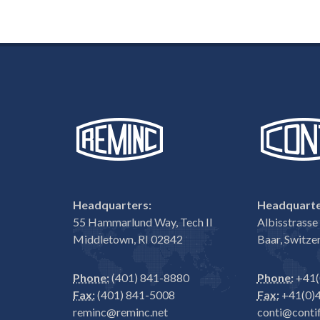
Headquarters:
Headquarte
55 Hammarlund Way, Tech II
Albisstrass
Middletown, RI 02842
Baar, Switze
Phone:
(401) 841-8880
Phone:
+41(
Fax:
(401) 841-5008
Fax:
+41(0)4
reminc@reminc.net
conti@contif