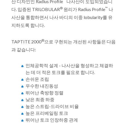
™
산 디자인인 Radius Profile
나사산이 도입되었습니
®
™
다. 입증된 TRILOBULAR
원리가 Radius Profile
나
사산을 통합하면서 나사 바디의 이중 lobularity를 유
지하도록 합니다.
®
TAPTITE 2000
으로 구현되는 개선된 사항들은 다음
과 같습니다:
인체공학적 설계 - 나사산을 형성하고 체결하
는 데 더 적은 토크를 필요로 합니다.
손쉬운 조립
우수한 내진동성
뛰어난 축방향 정렬
낮은 최종 하중
높은 스트립-드라이브 비율
높은 프리베일링 토크
뛰어난 토크 인장하중 관계