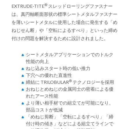
®
EXTRUDE-TITE
スレッドローリングファスナー
は、真円軸断面形状の標準シートメタルファスナー
を薄いシートメタルに使用した場合に発生する「め
ねじせん断」や「空転によるすべり」といった締め
付けの問題を解決するために設計されました。
シートメタルアプリケーションでのトルク
性能の向上
ねじ込みスタート時の低い推力
下穴への優れた直進性
®
締結に TRILOBULAR
テクノロジーを採用
おねじとめねじの金属同士の密着による優
れたアース性能
より薄い相手材での組立てが可能になり、
部品コストが低減
「めねじ剪断」「空転によるすべり」「締
付け時の傾き」などによる組立てラインで