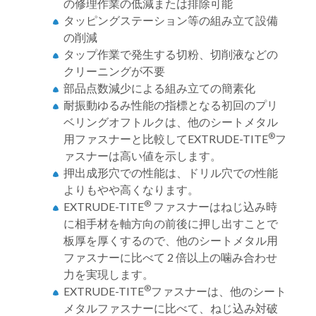
の修理作業の低減または排除可能
タッピングステーション等の組み立て設備
の削減
タップ作業で発生する切粉、切削液などの
クリーニングが不要
部品点数減少による組み立ての簡素化
耐振動ゆるみ性能の指標となる初回のプリ
ベリングオフトルクは、他のシートメタル
®
用ファスナーと比較してEXTRUDE-TITE
フ
ァスナーは高い値を示します。
押出成形穴での性能は、ドリル穴での性能
よりもやや高くなります。
®
EXTRUDE-TITE
ファスナーはねじ込み時
に相手材を軸方向の前後に押し出すことで
板厚を厚くするので、他のシートメタル用
ファスナーに比べて 2 倍以上の噛み合わせ
力を実現します。
®
EXTRUDE-TITE
ファスナーは、他のシート
メタルファスナーに比べて、ねじ込み対破