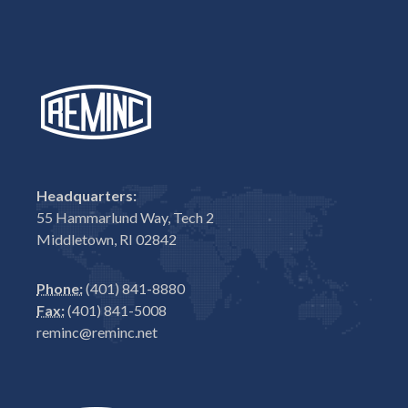
Headquarters:
55 Hammarlund Way, Tech 2
Middletown, RI 02842
Phone:
(401) 841-8880
Fax:
(401) 841-5008
reminc@reminc.net