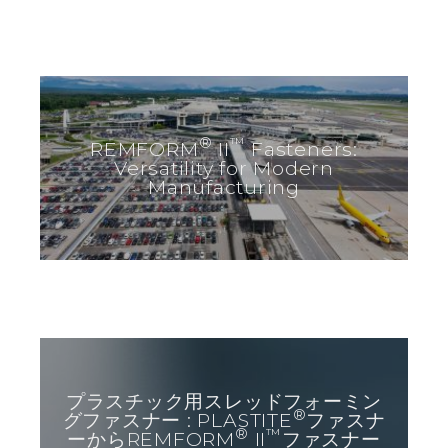
®
™
REMFORM
II
Fasteners:
Versatility for Modern
Manufacturing
プラスチック用スレッドフォーミン
®
グファスナー : PLASTITE
ファスナ
®
™
ーからREMFORM
II
ファスナー