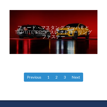
フォード・マスタング マッハＥと
®
TAPTITE PRO
スレッドローリング
ファスナー
Previous
1
2
3
Next