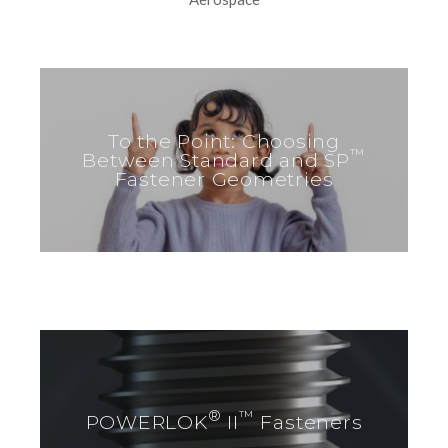
To the Point: Choosing
™
Between Standard and SP
Fastener Geometries
®
™
POWERLOK
II
Fasteners