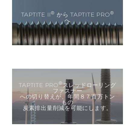
®
®
TAPTITE II
から TAPTITE PRO
へ
®
TAPTITE PRO
スレッドローリング
ファスナー
への切り替えが、年間８７百万トン
もの
炭素排出量削減を可能にします。