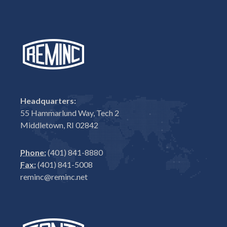
Headquarters:
55 Hammarlund Way, Tech 2
Middletown, RI 02842
Phone:
(401) 841-8880
Fax:
(401) 841-5008
reminc@reminc.net