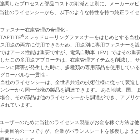
強調したプロセスと部品コストの削減とは別に、メーカーがビ
当社のライセンシーから、以下のような特性を持つ純正ライセ
ファスナー在庫管理の合理化 –
®
TAPTITE
スレッドローリングファスナーをはじめとする当社
ス用途の両方に使用できるため、用途別に専用ファスナーを設
ではアース性能は重要ですが、電気自動車（EV）ではその重
したこの多用途アプローチは、在庫管理アイテムを削減し、
ーンに障害が発生した時に、多種類の専用部品を使用してい
グローバルな一貫性 –
当社のライセンシーは、全世界共通の技術仕様に従って製造
ンシーから同一仕様の製品を調達できます。 ある地域、国、
場合、その部品は他のライセンシーから調達ができ、アプリ
されています。
ユーザーのために当社のライセンス製品がお金を稼ぐ方法は他
主要目的の一つですが、企業がバランスシートを修復しようと
重要になります。