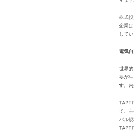
株式投
企業は
してい
電気自
世界的
要が生
す。内
TAPTI
て、主
バル規
TAPT