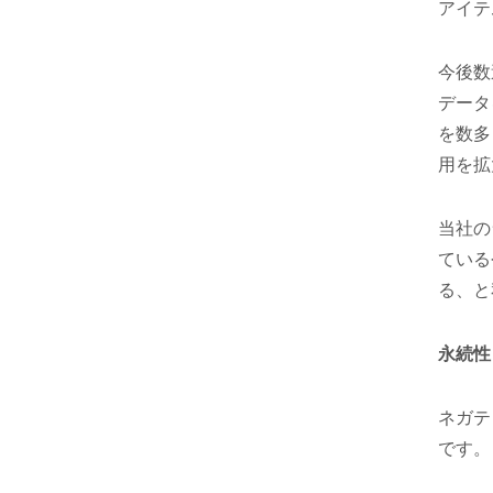
アイテ
今後数
データ
を数多
用を拡
当社の
ている
る、と
永続性
ネガテ
です。