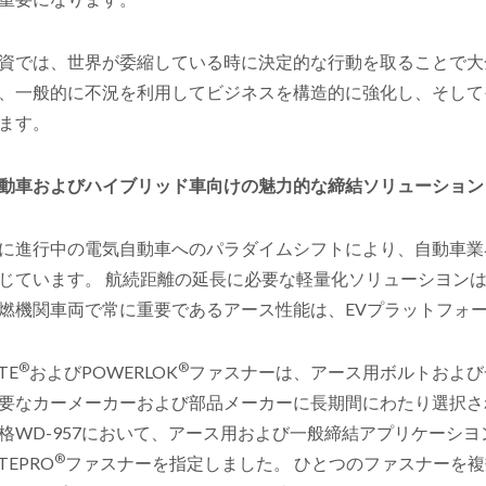
資では、世界が委縮している時に決定的な行動を取ることで大
、一般的に不況を利用してビジネスを構造的に強化し、そして
ます。
動車およびハイブリッド車向けの魅力的な締結ソリューション
に進行中の電気自動車へのパラダイムシフトにより、自動車業
じています。 航続距離の延長に必要な軽量化ソリューシヨン
燃機関車両で常に重要であるアース性能は、EVプラットフォ
®
®
TE
およびPOWERLOK
ファスナーは、アース用ボルトおよび
要なカーメーカーおよび部品メーカーに長期間にわたり選択さ
格WD-957において、アース用および一般締結アプリケーシ
®
ITEPRO
ファスナーを指定しました。 ひとつのファスナーを