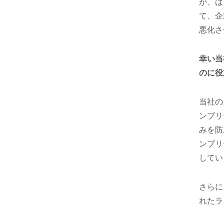
が、は
て、企
悪化さ
幸い当
のに役
当社の
ンブリ
みを防
ンブリ
してい
さらに
れたラ