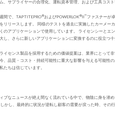
ム、サプライヤーの合理化、運転資本管理、および工具コスト
®
®
™
週間で、TAPTITEPRO
およびPOWERLOK
II
ファスナーが
をリリースします。 同様のテストを過去に実施したカーメー
くのアプリケーションで使用しています。 ライセンシーとエ
大し、さらに新しいアプリケーションに変換するのに役立つ十
ライセンス製品を採用するための価値提案は、業界にとって非
今、品質・コスト・持続可能性に重大な影響を与える可能性の
私たちは信じています。
ィブなニュースが絶え間なく流れている中で、物陰に身を潜め
 しかし、最終的に状況が逆転し顧客の需要が戻った時、その