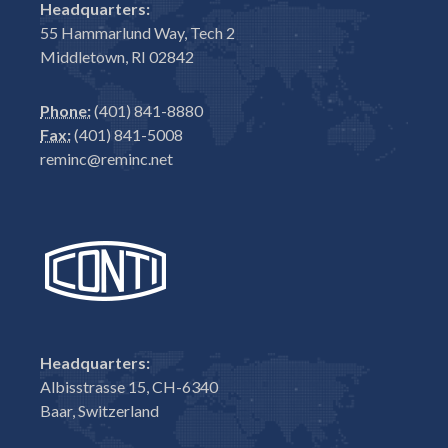
Headquarters:
55 Hammarlund Way, Tech 2
Middletown, RI 02842
Phone:
(401) 841-8880
Fax:
(401) 841-5008
reminc@reminc.net
Headquarters:
Albisstrasse 15, CH-6340
Baar, Switzerland