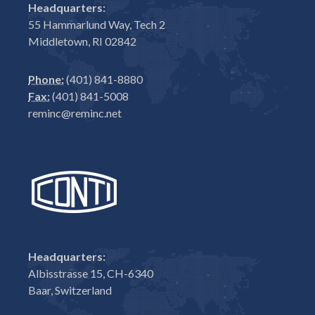
Headquarters:
55 Hammarlund Way, Tech 2
Middletown, RI 02842
Phone:
(401) 841-8880
Fax:
(401) 841-5008
reminc@reminc.net
Headquarters:
Albisstrasse 15, CH-6340
Baar, Switzerland