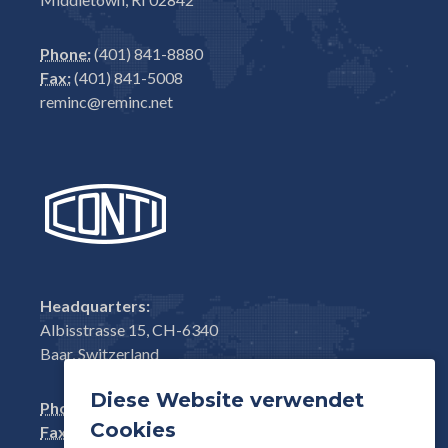
Phone:
(401) 841-8880
Fax:
(401) 841-5008
reminc@reminc.net
Headquarters:
Albisstrasse 15, CH-6340
Baar, Switzerland
Diese Website verwendet
Phone:
+41(0)41 761 58 22
Cookies
Fax:
+41(0)41 761 30 18