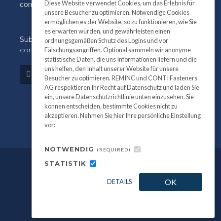
Diese Website verwendet Cookies, um das Erlebnis für
conti@contifasteners.ch
unsere Besucher zu optimieren. Notwendige Cookies
ermöglichen es der Website, so zu funktionieren, wie Sie
es erwarten würden, und gewährleisten einen
Subscribe
to our newsletter for product and
ordnungsgemäßen Schutz des Logins und vor
company information:
Fälschungsangriffen. Optional sammeln wir anonyme
statistische Daten, die uns Informationen liefern und die
uns helfen, den Inhalt unserer Website für unsere
Subscribe
Besucher zu optimieren. REMINC und CONTI Fasteners
AG respektieren Ihr Recht auf Datenschutz und laden Sie
ein, unsere Datenschutzrichtlinie unten einzusehen. Sie
können entscheiden, bestimmte Cookies nicht zu
akzeptieren. Nehmen Sie hier Ihre persönliche Einstellung
vor:
NOTWENDIG
(REQUIRED)
STATISTIK
©
All information and photography
2026
OK
DETAILS
REMINC / CONTI Fasteners.
Privacy Policy