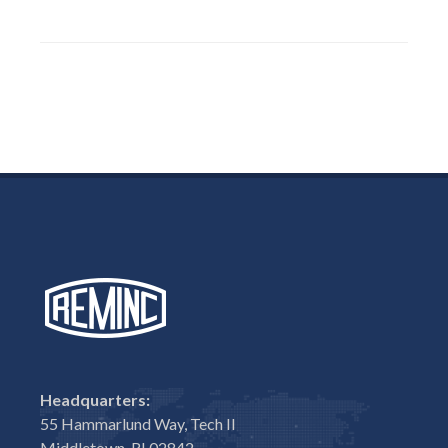
Headquarters:
55 Hammarlund Way, Tech II
Middletown, RI 02842