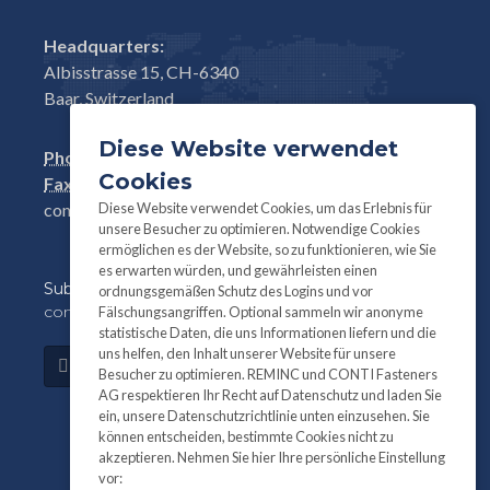
Headquarters:
Albisstrasse 15, CH-6340
Baar, Switzerland
Diese Website verwendet
Phone:
+41(0)41 761 58 22
Cookies
Fax:
+41(0)41 761 30 18
Diese Website verwendet Cookies, um das Erlebnis für
conti@contifasteners.ch
unsere Besucher zu optimieren. Notwendige Cookies
ermöglichen es der Website, so zu funktionieren, wie Sie
es erwarten würden, und gewährleisten einen
Subscribe
to our newsletter for product and
ordnungsgemäßen Schutz des Logins und vor
company information:
Fälschungsangriffen. Optional sammeln wir anonyme
statistische Daten, die uns Informationen liefern und die
uns helfen, den Inhalt unserer Website für unsere
Subscribe
Besucher zu optimieren. REMINC und CONTI Fasteners
AG respektieren Ihr Recht auf Datenschutz und laden Sie
ein, unsere Datenschutzrichtlinie unten einzusehen. Sie
können entscheiden, bestimmte Cookies nicht zu
akzeptieren. Nehmen Sie hier Ihre persönliche Einstellung
vor: