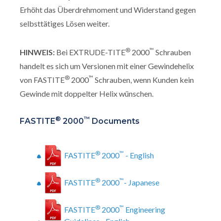
Erhöht das Überdrehmoment und Widerstand gegen
selbsttätiges Lösen weiter.
®
™
HINWEIS:
Bei EXTRUDE-TITE
2000
Schrauben
handelt es sich um Versionen mit einer Gewindehelix
®
™
von FASTITE
2000
Schrauben, wenn Kunden kein
Gewinde mit doppelter Helix wünschen.
®
™
FASTITE
2000
Documents
®
™
FASTITE
2000
- English
®
™
FASTITE
2000
- Japanese
®
™
FASTITE
2000
Engineering