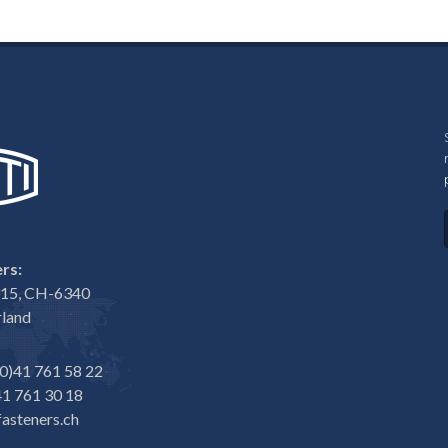
rs:
e 15, CH-6340
rland
0)41 761 58 22
1 761 30 18
asteners.ch