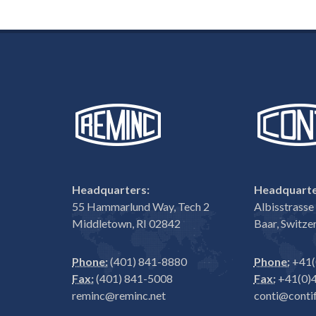
Headquarters:
Headquarte
55 Hammarlund Way, Tech 2
Albisstrass
Middletown, RI 02842
Baar, Switze
Phone:
(401) 841-8880
Phone:
+41(
Fax:
(401) 841-5008
Fax:
+41(0)4
reminc@reminc.net
conti@contif